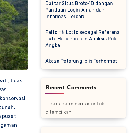
Daftar Situs Broto4D dengan
Panduan Login Aman dan
Informasi Terbaru
Paito HK Lotto sebagai Referensi
Data Harian dalam Analisis Pola
Angka
Akaza Petarung Iblis Terhormat
ti, tidak
Recent Comments
vasi
 konservasi
Tidak ada komentar untuk
 punah,
ditampilkan.
a pusat
ragaman