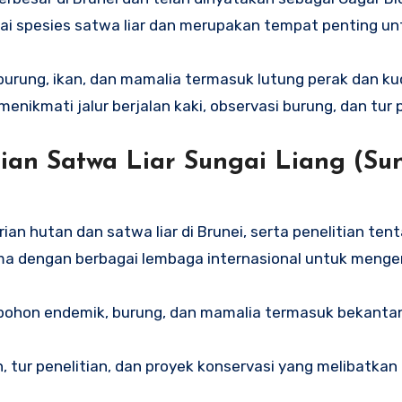
ai spesies satwa liar dan merupakan tempat penting un
 burung, ikan, dan mamalia termasuk lutung perak dan ku
enikmati jalur berjalan kaki, observasi burung, dan tur 
tian Satwa Liar Sungai Liang (Su
rian hutan dan satwa liar di Brunei, serta penelitian ten
sama dengan berbagai lembaga internasional untuk men
s pohon endemik, burung, dan mamalia termasuk bekanta
, tur penelitian, dan proyek konservasi yang melibatkan