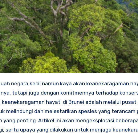
buah negara kecil namun kaya akan keanekaragaman haya
nya, tetapi juga dengan komitmennya terhadap konser
 keanekaragaman hayati di Brunei adalah melalui pusat
ntuk melindungi dan melestarikan spesies yang terancam
n yang penting. Artikel ini akan mengeksplorasi beberap
dungi, serta upaya yang dilakukan untuk menjaga keaneka