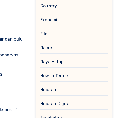
Country
Ekonomi
Film
ar dan bulu
Game
onservasi.
Gaya Hidup
a
Hewan Ternak
Hiburan
Hiburan Digital
kspresif.
Kesehatan