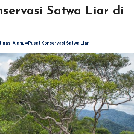
servasi Satwa Liar di
tinasi Alam
,
#Pusat Konservasi Satwa Liar