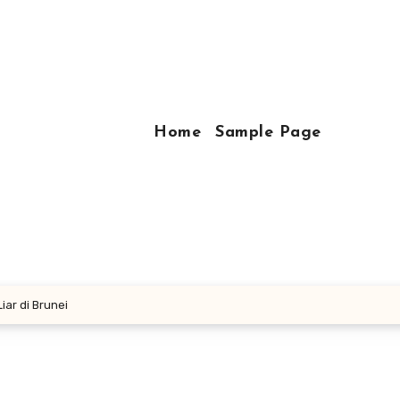
Home
Sample Page
iar di Brunei