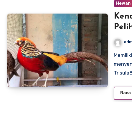
Hewan 
Kena
Peli
adm
Memiliki hewan peliharaan bisa menjadi pengalaman yang
menyena
Trisula
Baca 