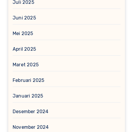
Juli 2025
Juni 2025
Mei 2025
April 2025
Maret 2025
Februari 2025
Januari 2025
Desember 2024
November 2024