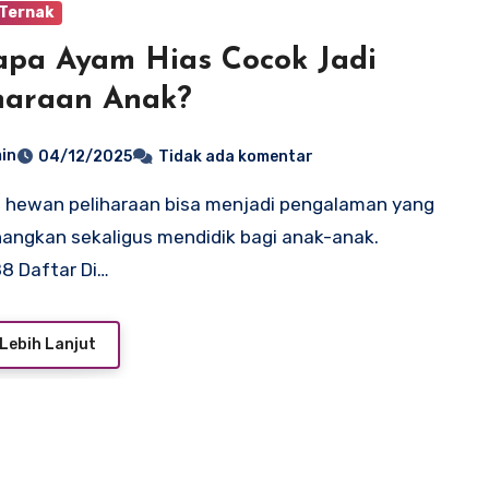
Ternak
pa Ayam Hias Cocok Jadi
haraan Anak?
in
04/12/2025
Tidak ada komentar
ngkan sekaligus mendidik bagi anak-anak.
88 Daftar Di…
Lebih Lanjut