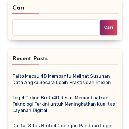
Cari
Cari
Recent Posts
Paito Macau 4D Membantu Melihat Susunan
Data Angka Secara Lebih Praktis dan Efisien
Togel Online Broto4D Resmi Memanfaatkan
Teknologi Terkini untuk Meningkatkan Kualitas
Layanan Digital
Daftar Situs Broto4D dengan Panduan Login