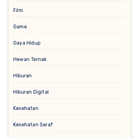
Film
Game
Gaya Hidup
Hewan Ternak
Hiburan
Hiburan Digital
Kesehatan
Kesehatan Saraf