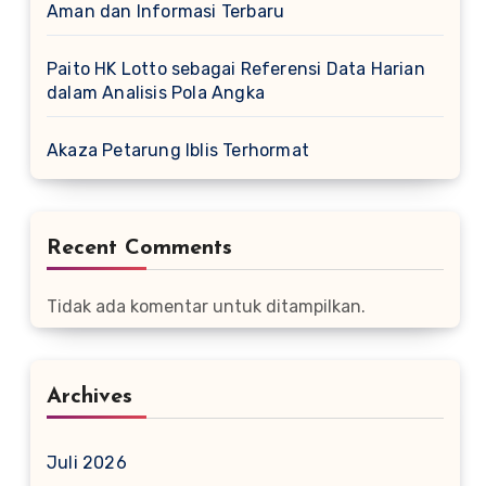
Aman dan Informasi Terbaru
Paito HK Lotto sebagai Referensi Data Harian
dalam Analisis Pola Angka
Akaza Petarung Iblis Terhormat
Recent Comments
Tidak ada komentar untuk ditampilkan.
Archives
Juli 2026