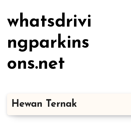
Lewati
ke
whatsdrivi
konten
ngparkins
ons.net
Hewan Ternak