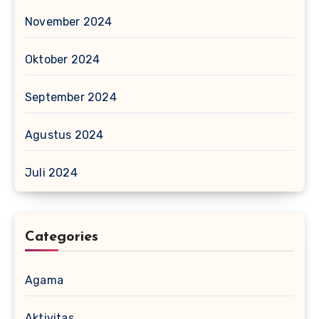
November 2024
Oktober 2024
September 2024
Agustus 2024
Juli 2024
Categories
Agama
Aktivitas