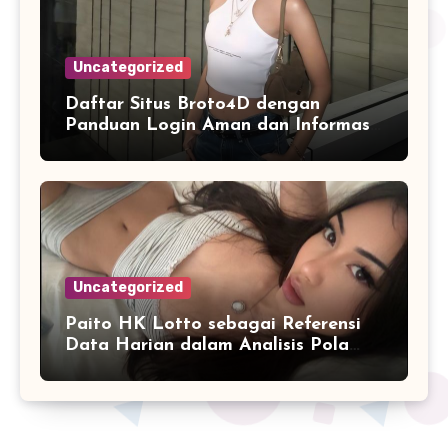
Uncategorized
Daftar Situs Broto4D dengan
Panduan Login Aman dan Informasi
Terbaru
Uncategorized
Paito HK Lotto sebagai Referensi
Data Harian dalam Analisis Pola
Angka