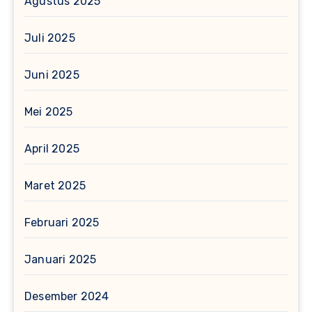
Agustus 2025
Juli 2025
Juni 2025
Mei 2025
April 2025
Maret 2025
Februari 2025
Januari 2025
Desember 2024