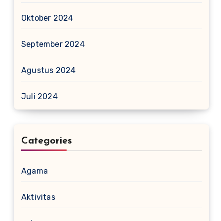
Oktober 2024
September 2024
Agustus 2024
Juli 2024
Categories
Agama
Aktivitas