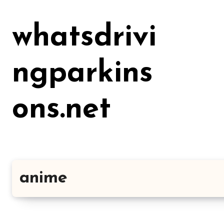
Lewati
ke
whatsdrivi
konten
ngparkins
ons.net
anime