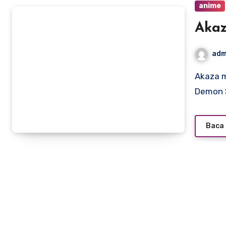
anime
Akaz
adm
Akaza menjadi salah satu karakter paling berkesan dalam
Demon S
Baca 