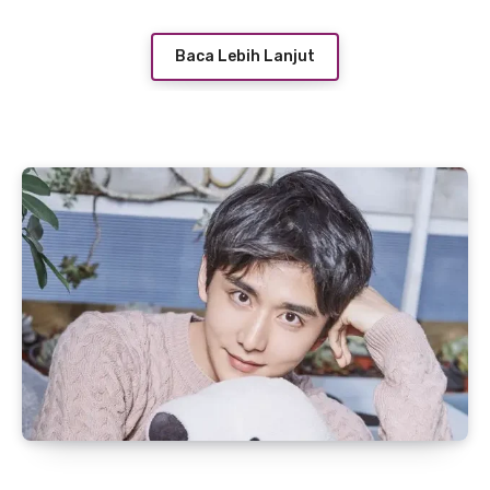
Baca Lebih Lanjut