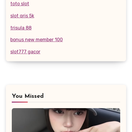
toto slot
slot qris 5k
trisula 88
bonus new member 100
slot777 gacor
You Missed