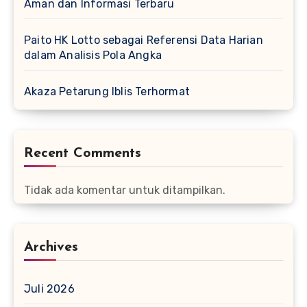
Aman dan Informasi Terbaru
Paito HK Lotto sebagai Referensi Data Harian
dalam Analisis Pola Angka
Akaza Petarung Iblis Terhormat
Recent Comments
Tidak ada komentar untuk ditampilkan.
Archives
Juli 2026