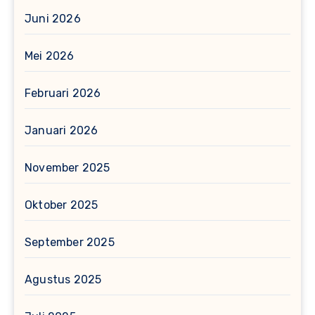
Juni 2026
Mei 2026
Februari 2026
Januari 2026
November 2025
Oktober 2025
September 2025
Agustus 2025