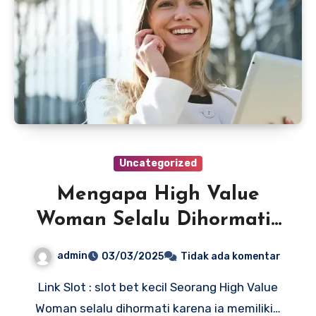
Uncategorized
Mengapa High Value
Woman Selalu Dihormati?
Kunci Sukses dalam
admin
03/03/2025
Tidak ada komentar
Kehidupan dan Hubungan
Link Slot : slot bet kecil Seorang High Value
Woman selalu dihormati karena ia memiliki…