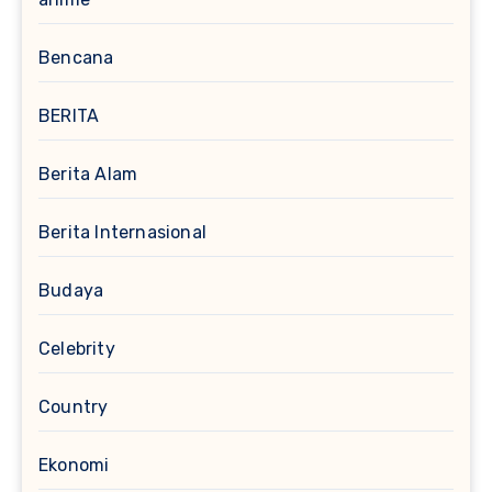
Bencana
BERITA
Berita Alam
Berita Internasional
Budaya
Celebrity
Country
Ekonomi