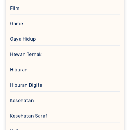
Film
Game
Gaya Hidup
Hewan Ternak
Hiburan
Hiburan Digital
Kesehatan
Kesehatan Saraf