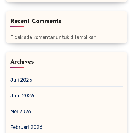
Recent Comments
Tidak ada komentar untuk ditampilkan.
Archives
Juli 2026
Juni 2026
Mei 2026
Februari 2026