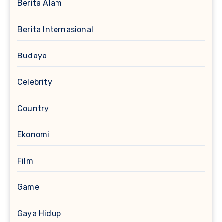
Berita Alam
Berita Internasional
Budaya
Celebrity
Country
Ekonomi
Film
Game
Gaya Hidup