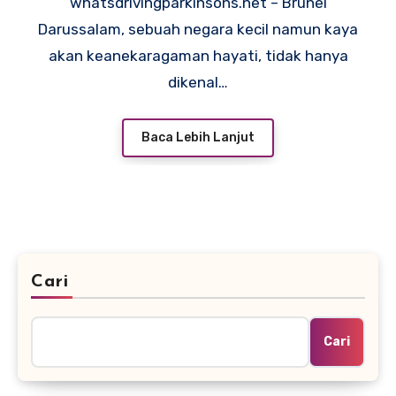
whatsdrivingparkinsons.net – Brunei
Darussalam, sebuah negara kecil namun kaya
akan keanekaragaman hayati, tidak hanya
dikenal…
Baca Lebih Lanjut
Cari
Cari