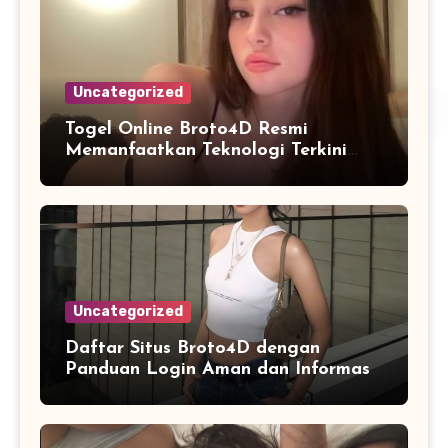
Uncategorized
Togel Online Broto4D Resmi
Memanfaatkan Teknologi Terkini
untuk Meningkatkan Kualitas
Layanan Digital
Uncategorized
Daftar Situs Broto4D dengan
Panduan Login Aman dan Informasi
Terbaru