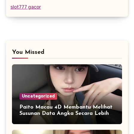
slot777 gacor
You Missed
Uncategorized
Paito Macau 4D Membantu Melihat
Susunan Data Angka Secara Lebih
Praktis dan Efisien