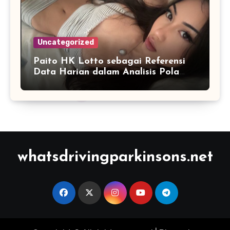
Uncategorized
Paito HK Lotto sebagai Referensi
Data Harian dalam Analisis Pola
Angka
whatsdrivingparkinsons.net