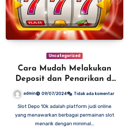
Uncategorized
Cara Mudah Melakukan
Deposit dan Penarikan di
Slot Depo 10 Ribu
admin
09/07/2024
Tidak ada komentar
Slot Depo 10k adalah platform judi online
yang menawarkan berbagai permainan slot
menarik dengan minimal…