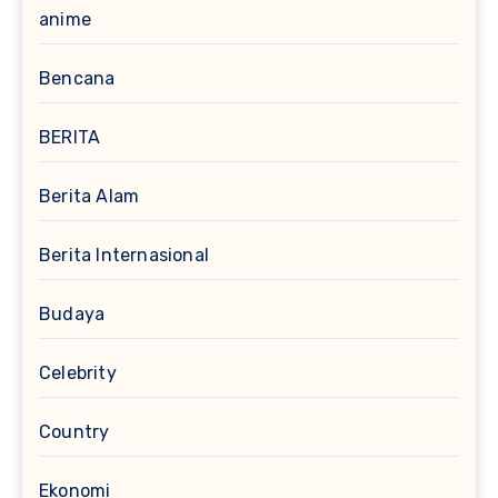
anime
Bencana
BERITA
Berita Alam
Berita Internasional
Budaya
Celebrity
Country
Ekonomi