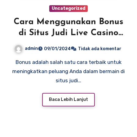
Uncategorized
Cara Menggunakan Bonus
di Situs Judi Live Casino
Online: Strategi dan Tips
admin
09/01/2024
Tidak ada komentar
Bonus adalah salah satu cara terbaik untuk
meningkatkan peluang Anda dalam bermain di
situs judi…
Baca Lebih Lanjut