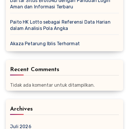
Daftar Situs Broto4D dengan Panduan Login
Aman dan Informasi Terbaru
Paito HK Lotto sebagai Referensi Data Harian
dalam Analisis Pola Angka
Akaza Petarung Iblis Terhormat
Recent Comments
Tidak ada komentar untuk ditampilkan.
Archives
Juli 2026