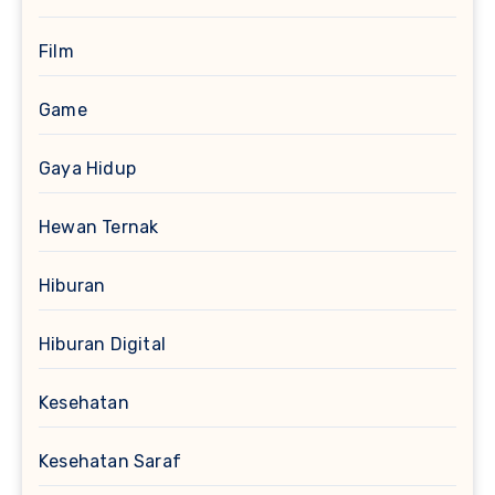
Film
Game
Gaya Hidup
Hewan Ternak
Hiburan
Hiburan Digital
Kesehatan
Kesehatan Saraf