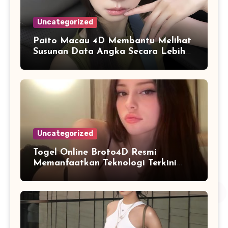
Uncategorized
Paito Macau 4D Membantu Melihat
Susunan Data Angka Secara Lebih
Praktis dan Efisien
Uncategorized
Togel Online Broto4D Resmi
Memanfaatkan Teknologi Terkini
untuk Meningkatkan Kualitas
Layanan Digital