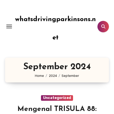
Lewati
ke
konten
whatsdrivingparkinsons.n
et
September 2024
Home
2024
September
Uncategorized
Mengenal TRISULA 88: