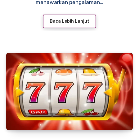
menawarkan pengalaman…
Baca Lebih Lanjut