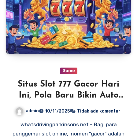
Game
Situs Slot 777 Gacor Hari
Ini, Pola Baru Bikin Auto
Maxwin
admin
10/11/2025
Tidak ada komentar
whatsdrivingparkinsons.net – Bagi para
penggemar slot online, momen “gacor” adalah