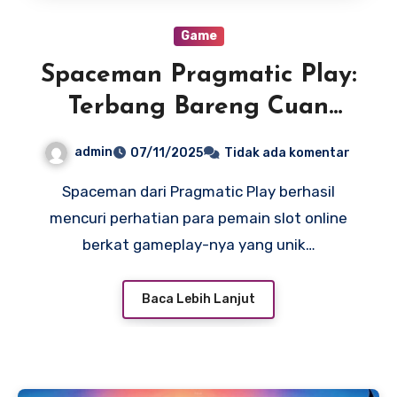
Game
Spaceman Pragmatic Play:
Terbang Bareng Cuan
Tanpa Gravitasi!
admin
07/11/2025
Tidak ada komentar
Spaceman dari Pragmatic Play berhasil
mencuri perhatian para pemain slot online
berkat gameplay-nya yang unik…
Baca Lebih Lanjut