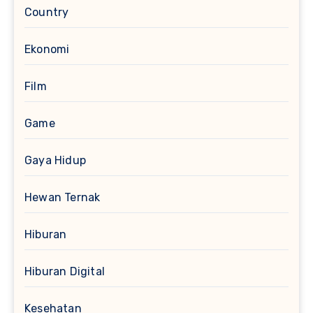
Country
Ekonomi
Film
Game
Gaya Hidup
Hewan Ternak
Hiburan
Hiburan Digital
Kesehatan