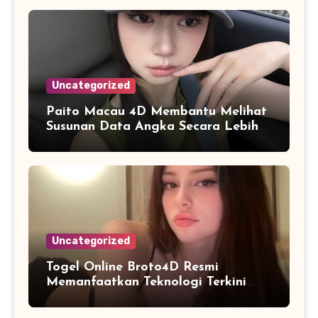
Uncategorized
Paito Macau 4D Membantu Melihat
Susunan Data Angka Secara Lebih
Praktis dan Efisien
Uncategorized
Togel Online Broto4D Resmi
Memanfaatkan Teknologi Terkini
untuk Meningkatkan Kualitas
Layanan Digital