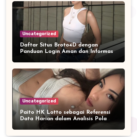
Uncategorized
Daftar Situs Broto4D dengan
Panduan Login Aman dan Informasi
Terbaru
Uncategorized
Paito HK Lotto sebagai Referensi
Data Harian dalam Analisis Pola
Angka