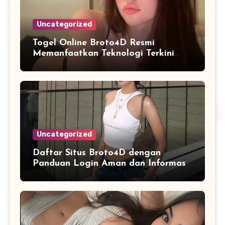
Uncategorized
Togel Online Broto4D Resmi
Memanfaatkan Teknologi Terkini
untuk Meningkatkan Kualitas
Layanan Digital
Uncategorized
Daftar Situs Broto4D dengan
Panduan Login Aman dan Informasi
Terbaru