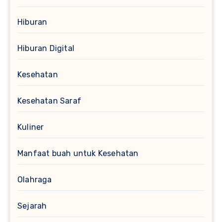
Hiburan
Hiburan Digital
Kesehatan
Kesehatan Saraf
Kuliner
Manfaat buah untuk Kesehatan
Olahraga
Sejarah