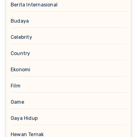
Berita Internasional
Budaya
Celebrity
Country
Ekonomi
Film
Game
Gaya Hidup
Hewan Ternak