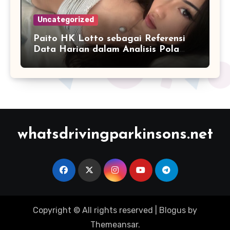
Uncategorized
Paito HK Lotto sebagai Referensi
Data Harian dalam Analisis Pola
Angka
whatsdrivingparkinsons.net
Copyright © All rights reserved
|
Blogus
by
Themeansar
.