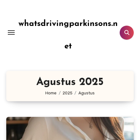
Lewati
ke
konten
whatsdrivingparkinsons.n
et
Agustus 2025
Home
2025
Agustus