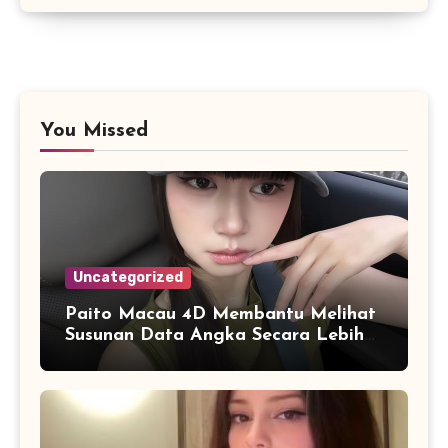
You Missed
Uncategorized
Paito Macau 4D Membantu Melihat
Susunan Data Angka Secara Lebih
Praktis dan Efisien