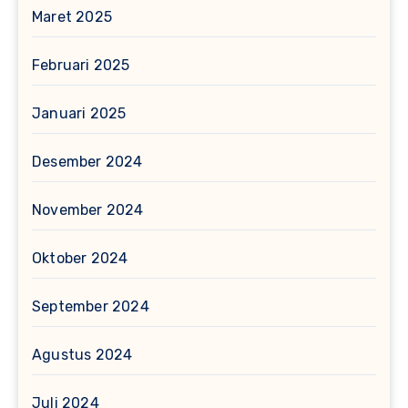
Maret 2025
Februari 2025
Januari 2025
Desember 2024
November 2024
Oktober 2024
September 2024
Agustus 2024
Juli 2024