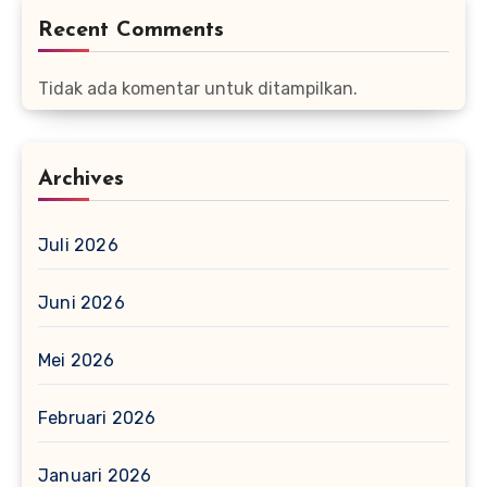
Recent Comments
Tidak ada komentar untuk ditampilkan.
Archives
Juli 2026
Juni 2026
Mei 2026
Februari 2026
Januari 2026