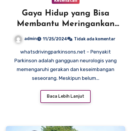
Kesehatan
Gaya Hidup yang Bisa
Membantu Meringankan
Gejala Parkinson
admin
11/25/2024
Tidak ada komentar
whatsdrivingparkinsons.net – Penyakit
Parkinson adalah gangguan neurologis yang
memengaruhi gerakan dan keseimbangan
seseorang. Meskipun belum…
Baca Lebih Lanjut