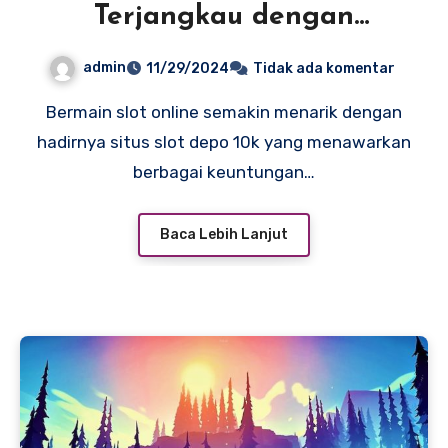
Terjangkau dengan
Keamanan dan Kenyamanan
admin
11/29/2024
Tidak ada komentar
Terbaik
Bermain slot online semakin menarik dengan
hadirnya situs slot depo 10k yang menawarkan
berbagai keuntungan…
Baca Lebih Lanjut