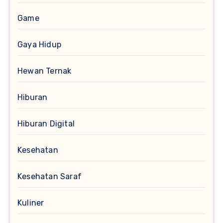
Game
Gaya Hidup
Hewan Ternak
Hiburan
Hiburan Digital
Kesehatan
Kesehatan Saraf
Kuliner