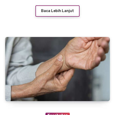
Baca Lebih Lanjut