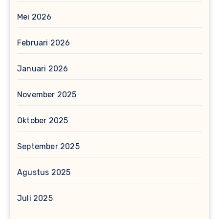
Mei 2026
Februari 2026
Januari 2026
November 2025
Oktober 2025
September 2025
Agustus 2025
Juli 2025