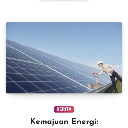
BERITA
Kemajuan Energi: