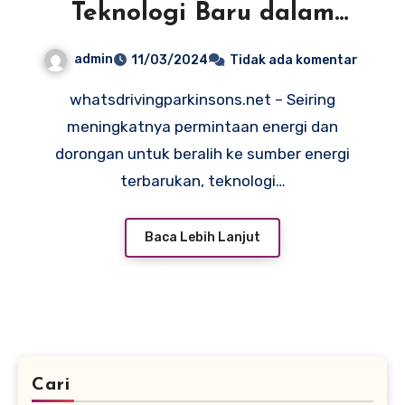
Teknologi Baru dalam
Penyimpanan Energi
admin
11/03/2024
Tidak ada komentar
whatsdrivingparkinsons.net – Seiring
meningkatnya permintaan energi dan
dorongan untuk beralih ke sumber energi
terbarukan, teknologi…
Baca Lebih Lanjut
Cari