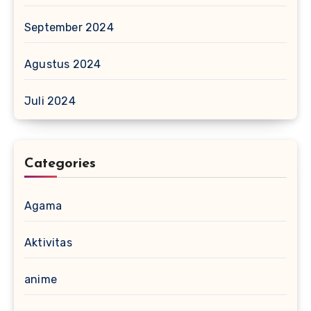
September 2024
Agustus 2024
Juli 2024
Categories
Agama
Aktivitas
anime