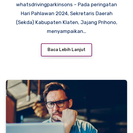
whatsdrivingparkinsons – Pada peringatan
Hari Pahlawan 2024, Sekretaris Daerah
(Sekda) Kabupaten Klaten, Jajang Prihono,
menyampaikan…
Baca Lebih Lanjut