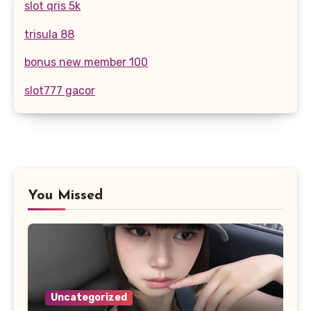
slot qris 5k
trisula 88
bonus new member 100
slot777 gacor
You Missed
Uncategorized