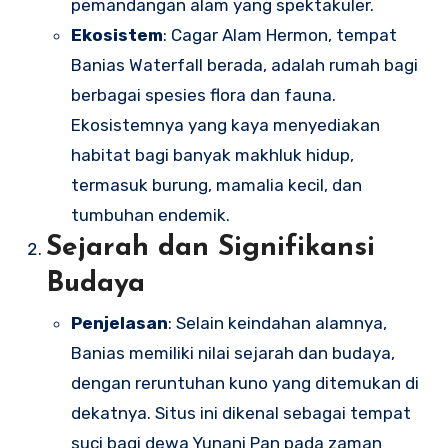
pemandangan alam yang spektakuler.
Ekosistem
: Cagar Alam Hermon, tempat
Banias Waterfall berada, adalah rumah bagi
berbagai spesies flora dan fauna.
Ekosistemnya yang kaya menyediakan
habitat bagi banyak makhluk hidup,
termasuk burung, mamalia kecil, dan
tumbuhan endemik.
Sejarah dan Signifikansi
Budaya
Penjelasan
: Selain keindahan alamnya,
Banias memiliki nilai sejarah dan budaya,
dengan reruntuhan kuno yang ditemukan di
dekatnya. Situs ini dikenal sebagai tempat
suci bagi dewa Yunani Pan pada zaman