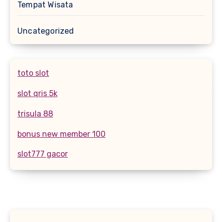
Tempat Wisata
Uncategorized
toto slot
slot qris 5k
trisula 88
bonus new member 100
slot777 gacor