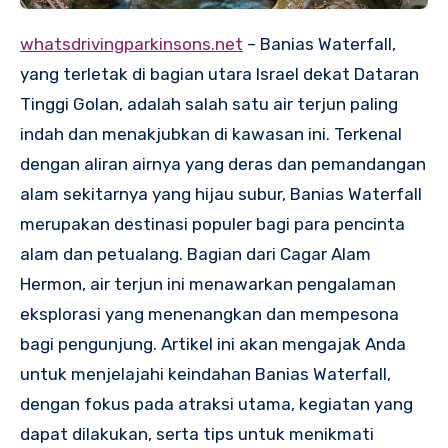
whatsdrivingparkinsons.net
– Banias Waterfall,
yang terletak di bagian utara Israel dekat Dataran
Tinggi Golan, adalah salah satu air terjun paling
indah dan menakjubkan di kawasan ini. Terkenal
dengan aliran airnya yang deras dan pemandangan
alam sekitarnya yang hijau subur, Banias Waterfall
merupakan destinasi populer bagi para pencinta
alam dan petualang. Bagian dari Cagar Alam
Hermon, air terjun ini menawarkan pengalaman
eksplorasi yang menenangkan dan mempesona
bagi pengunjung. Artikel ini akan mengajak Anda
untuk menjelajahi keindahan Banias Waterfall,
dengan fokus pada atraksi utama, kegiatan yang
dapat dilakukan, serta tips untuk menikmati