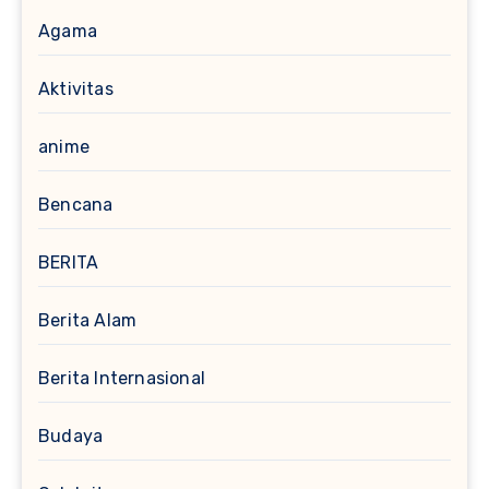
Agama
Aktivitas
anime
Bencana
BERITA
Berita Alam
Berita Internasional
Budaya