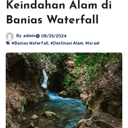
Keindahan Alam di
Banias Waterfall
By
admin
08/25/2024
#Banias Waterfall
,
#Destinasi Alam
,
#Israel