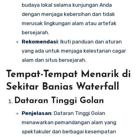
budaya lokal selama kunjungan Anda
dengan menjaga kebersihan dan tidak
merusak lingkungan alam atau artefak
bersejarah.
Rekomendasi
: Ikuti panduan dan aturan
yang ada untuk menjaga kelestarian cagar
alam dan situs bersejarah.
Tempat-Tempat Menarik di
Sekitar Banias Waterfall
Dataran Tinggi Golan
Penjelasan
: Dataran Tinggi Golan
menawarkan pemandangan alam yang
spektakuler dan berbagai kesempatan