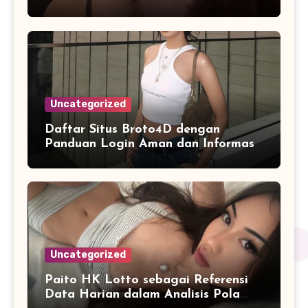
untuk Meningkatkan Kualitas
Layanan Digital
Uncategorized
Daftar Situs Broto4D dengan
Panduan Login Aman dan Informasi
Terbaru
Uncategorized
Paito HK Lotto sebagai Referensi
Data Harian dalam Analisis Pola