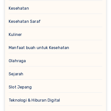
Kesehatan
Kesehatan Saraf
Kuliner
Manfaat buah untuk Kesehatan
Olahraga
Sejarah
Slot Jepang
Teknologi & Hiburan Digital