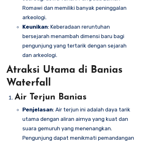
Romawi dan memiliki banyak peninggalan
arkeologi.
Keunikan
: Keberadaan reruntuhan
bersejarah menambah dimensi baru bagi
pengunjung yang tertarik dengan sejarah
dan arkeologi.
Atraksi Utama di Banias
Waterfall
Air Terjun Banias
Penjelasan
: Air terjun ini adalah daya tarik
utama dengan aliran airnya yang kuat dan
suara gemuruh yang menenangkan.
Pengunjung dapat menikmati pemandangan