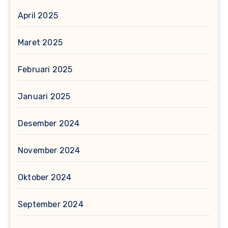
April 2025
Maret 2025
Februari 2025
Januari 2025
Desember 2024
November 2024
Oktober 2024
September 2024