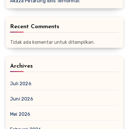
Akaza Petarung Iblis Terhormat
Recent Comments
Tidak ada komentar untuk ditampilkan.
Archives
Juli 2026
Juni 2026
Mei 2026