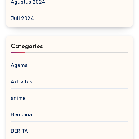
Agustus 2024
Juli 2024
Categories
Agama
Aktivitas
anime
Bencana
BERITA