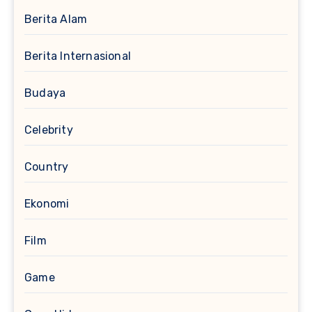
Berita Alam
Berita Internasional
Budaya
Celebrity
Country
Ekonomi
Film
Game