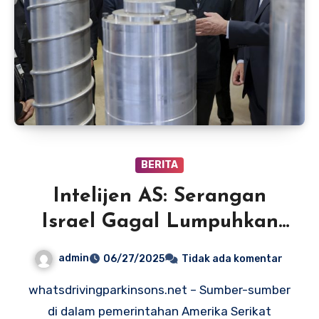
BERITA
Intelijen AS: Serangan
Israel Gagal Lumpuhkan
Situs Nuklir Iran,
admin
06/27/2025
Tidak ada komentar
Ketegangan Regional
whatsdrivingparkinsons.net – Sumber-sumber
Tetap Membara
di dalam pemerintahan Amerika Serikat