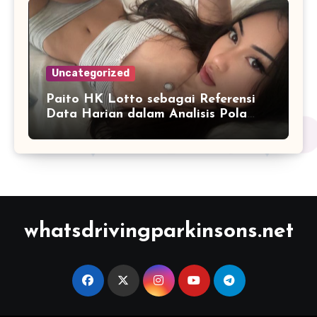
Uncategorized
Paito HK Lotto sebagai Referensi
Data Harian dalam Analisis Pola
Angka
whatsdrivingparkinsons.net