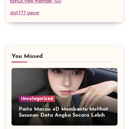
bonus new member 100
slot777 gacor
You Missed
Uncategorized
Paito Macau 4D Membantu Melihat
Susunan Data Angka Secara Lebih
Praktis dan Efisien