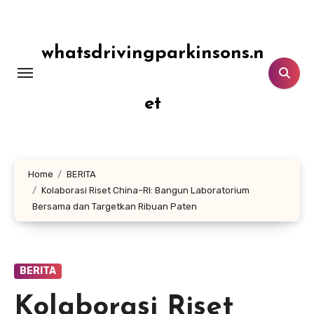
Lewati
ke
konten
whatsdrivingparkinsons.n
et
Home
BERITA
Kolaborasi Riset China–RI: Bangun Laboratorium
Bersama dan Targetkan Ribuan Paten
BERITA
Kolaborasi Riset