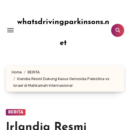
Lewati
ke
konten
whatsdrivingparkinsons.n
et
Home
BERITA
Irlandia Resmi Dukung Kasus Genosida Palestina vs
Israel di Mahkamah Internasional
BERITA
Irlandia Resmi