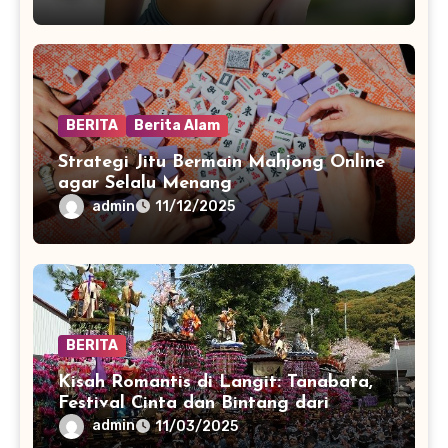
BERITA
Berita Alam
Strategi Jitu Bermain Mahjong Online
agar Selalu Menang
admin
11/12/2025
BERITA
Kisah Romantis di Langit: Tanabata,
Festival Cinta dan Bintang dari
Jepang
admin
11/03/2025