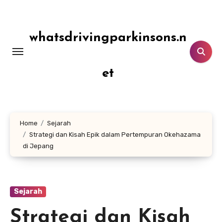
Lewati
ke
konten
whatsdrivingparkinsons.n
et
Home
Sejarah
Strategi dan Kisah Epik dalam Pertempuran Okehazama
di Jepang
Sejarah
Strategi dan Kisah