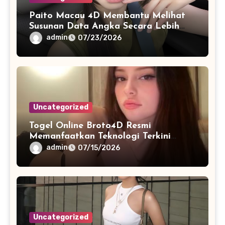
Paito Macau 4D Membantu Melihat
Susunan Data Angka Secara Lebih
Praktis dan Efisien
admin
07/23/2026
Uncategorized
Togel Online Broto4D Resmi
Memanfaatkan Teknologi Terkini
untuk Meningkatkan Kualitas
admin
07/15/2026
Layanan Digital
Uncategorized