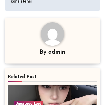
Konsistensi
By
admin
Related Post
Uncategorized