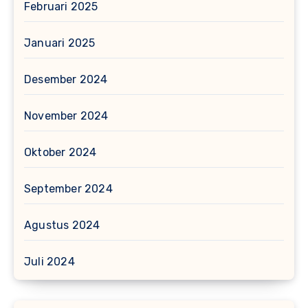
Februari 2025
Januari 2025
Desember 2024
November 2024
Oktober 2024
September 2024
Agustus 2024
Juli 2024