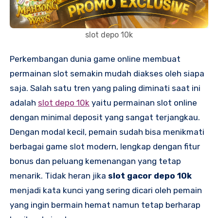
slot depo 10k
Perkembangan dunia game online membuat
permainan slot semakin mudah diakses oleh siapa
saja. Salah satu tren yang paling diminati saat ini
adalah
slot depo 10k
yaitu permainan slot online
dengan minimal deposit yang sangat terjangkau.
Dengan modal kecil, pemain sudah bisa menikmati
berbagai game slot modern, lengkap dengan fitur
bonus dan peluang kemenangan yang tetap
menarik. Tidak heran jika
slot gacor depo 10k
menjadi kata kunci yang sering dicari oleh pemain
yang ingin bermain hemat namun tetap berharap