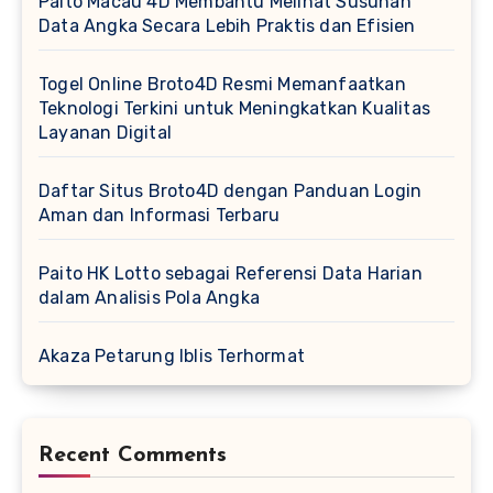
Paito Macau 4D Membantu Melihat Susunan
Data Angka Secara Lebih Praktis dan Efisien
Togel Online Broto4D Resmi Memanfaatkan
Teknologi Terkini untuk Meningkatkan Kualitas
Layanan Digital
Daftar Situs Broto4D dengan Panduan Login
Aman dan Informasi Terbaru
Paito HK Lotto sebagai Referensi Data Harian
dalam Analisis Pola Angka
Akaza Petarung Iblis Terhormat
Recent Comments