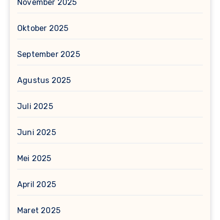
November 2025
Oktober 2025
September 2025
Agustus 2025
Juli 2025
Juni 2025
Mei 2025
April 2025
Maret 2025