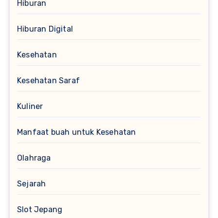
Hiburan
Hiburan Digital
Kesehatan
Kesehatan Saraf
Kuliner
Manfaat buah untuk Kesehatan
Olahraga
Sejarah
Slot Jepang