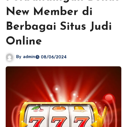
New Member di
Berbagai Situs Judi
Online
By
admin
08/06/2024