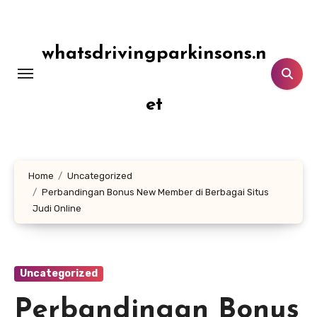
Lewati
ke
konten
whatsdrivingparkinsons.n
et
Home
Uncategorized
Perbandingan Bonus New Member di Berbagai Situs
Judi Online
Uncategorized
Perbandingan Bonus