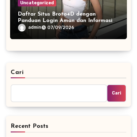
Uncategorized
Daftar Situs Broto4D dengan
Panduan Login Aman dan Informasi
Terbaru
admin
07/09/2026
Cari
Cari
Recent Posts