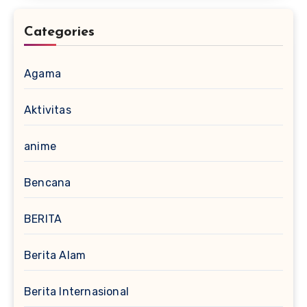
Categories
Agama
Aktivitas
anime
Bencana
BERITA
Berita Alam
Berita Internasional