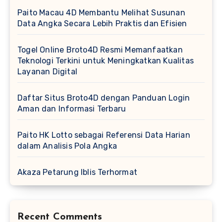
Paito Macau 4D Membantu Melihat Susunan
Data Angka Secara Lebih Praktis dan Efisien
Togel Online Broto4D Resmi Memanfaatkan
Teknologi Terkini untuk Meningkatkan Kualitas
Layanan Digital
Daftar Situs Broto4D dengan Panduan Login
Aman dan Informasi Terbaru
Paito HK Lotto sebagai Referensi Data Harian
dalam Analisis Pola Angka
Akaza Petarung Iblis Terhormat
Recent Comments