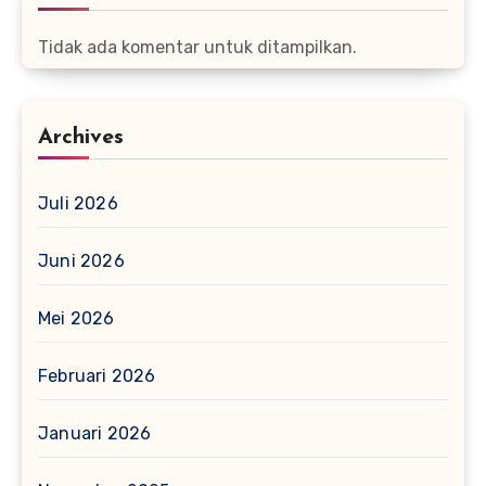
Tidak ada komentar untuk ditampilkan.
Archives
Juli 2026
Juni 2026
Mei 2026
Februari 2026
Januari 2026