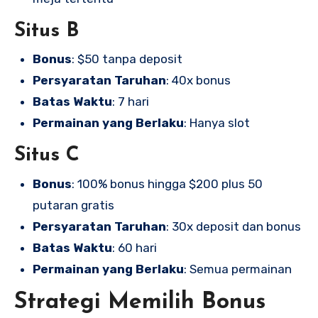
Situs B
Bonus
: $50 tanpa deposit
Persyaratan Taruhan
: 40x bonus
Batas Waktu
: 7 hari
Permainan yang Berlaku
: Hanya slot
Situs C
Bonus
: 100% bonus hingga $200 plus 50
putaran gratis
Persyaratan Taruhan
: 30x deposit dan bonus
Batas Waktu
: 60 hari
Permainan yang Berlaku
: Semua permainan
Strategi Memilih Bonus