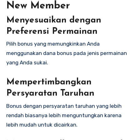
New Member
Menyesuaikan dengan
Preferensi Permainan
Pilih bonus yang memungkinkan Anda
menggunakan dana bonus pada jenis permainan
yang Anda sukai.
Mempertimbangkan
Persyaratan Taruhan
Bonus dengan persyaratan taruhan yang lebih
rendah biasanya lebih menguntungkan karena
lebih mudah untuk dicairkan.