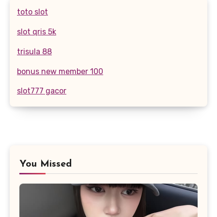
toto slot
slot qris 5k
trisula 88
bonus new member 100
slot777 gacor
You Missed