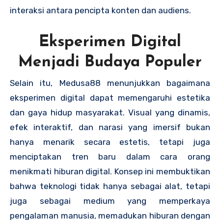
interaksi antara pencipta konten dan audiens.
Eksperimen Digital
Menjadi Budaya Populer
Selain itu, Medusa88 menunjukkan bagaimana
eksperimen digital dapat memengaruhi estetika
dan gaya hidup masyarakat. Visual yang dinamis,
efek interaktif, dan narasi yang imersif bukan
hanya menarik secara estetis, tetapi juga
menciptakan tren baru dalam cara orang
menikmati hiburan digital. Konsep ini membuktikan
bahwa teknologi tidak hanya sebagai alat, tetapi
juga sebagai medium yang memperkaya
pengalaman manusia, memadukan hiburan dengan