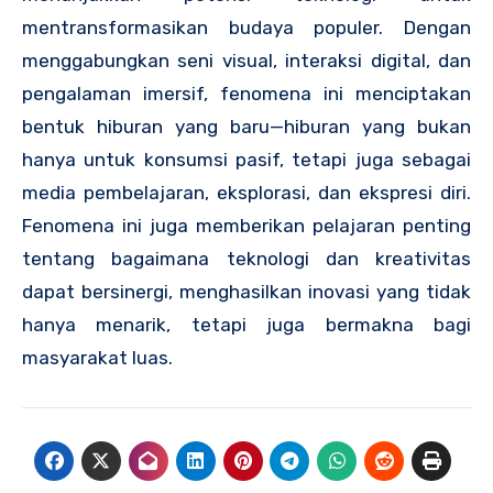
mentransformasikan budaya populer. Dengan
menggabungkan seni visual, interaksi digital, dan
pengalaman imersif, fenomena ini menciptakan
bentuk hiburan yang baru—hiburan yang bukan
hanya untuk konsumsi pasif, tetapi juga sebagai
media pembelajaran, eksplorasi, dan ekspresi diri.
Fenomena ini juga memberikan pelajaran penting
tentang bagaimana teknologi dan kreativitas
dapat bersinergi, menghasilkan inovasi yang tidak
hanya menarik, tetapi juga bermakna bagi
masyarakat luas.