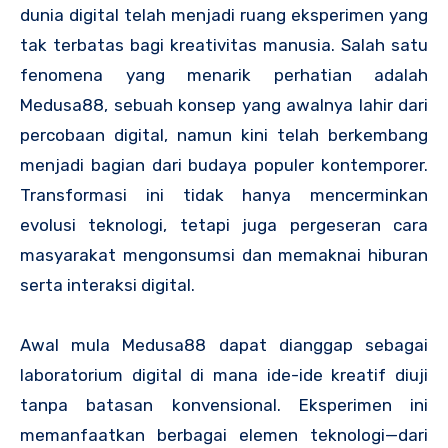
dunia digital telah menjadi ruang eksperimen yang
tak terbatas bagi kreativitas manusia. Salah satu
fenomena yang menarik perhatian adalah
Medusa88, sebuah konsep yang awalnya lahir dari
percobaan digital, namun kini telah berkembang
menjadi bagian dari budaya populer kontemporer.
Transformasi ini tidak hanya mencerminkan
evolusi teknologi, tetapi juga pergeseran cara
masyarakat mengonsumsi dan memaknai hiburan
serta interaksi digital.
Awal mula Medusa88 dapat dianggap sebagai
laboratorium digital di mana ide-ide kreatif diuji
tanpa batasan konvensional. Eksperimen ini
memanfaatkan berbagai elemen teknologi—dari