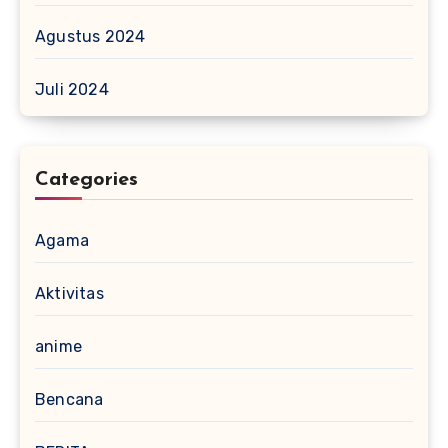
Agustus 2024
Juli 2024
Categories
Agama
Aktivitas
anime
Bencana