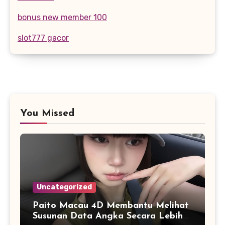
bonus new member 100
slot777 gacor
You Missed
Uncategorized
Paito Macau 4D Membantu Melihat
Susunan Data Angka Secara Lebih