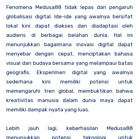
Fenomena Medusa88 tidak lepas dari pengaruh
globalisasi digital. Ide-ide yang awalnya bersifat
lokal kini dapat diakses dan diadaptasi oleh
audiens di berbagai belahan dunia. Hal ini
menunjukkan bagaimana inovasi digital dapat
menyebar dengan cepat, menciptakan bahasa
visual dan budaya bersama yang melampaui batas
geografis. Eksperimen digital yang awalnya
sederhana kini memiliki potensi untuk
memengaruhi tren global, membuktikan bahwa
kreativitas manusia dalam dunia maya dapat
memiliki dampak nyata yang luas.
Lebih jauh lagi, keberhasilan Medusa88
menunjukkan potensi teknologi untuk