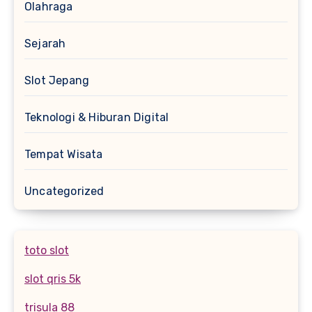
Olahraga
Sejarah
Slot Jepang
Teknologi & Hiburan Digital
Tempat Wisata
Uncategorized
toto slot
slot qris 5k
trisula 88