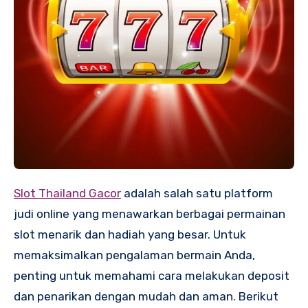
Slot Thailand Gacor
adalah salah satu platform
judi online yang menawarkan berbagai permainan
slot menarik dan hadiah yang besar. Untuk
memaksimalkan pengalaman bermain Anda,
penting untuk memahami cara melakukan deposit
dan penarikan dengan mudah dan aman. Berikut