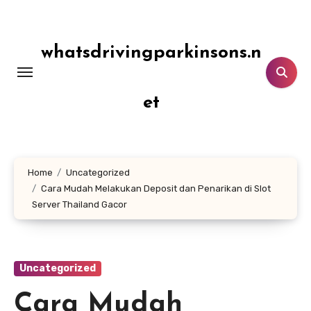
Lewati
ke
konten
whatsdrivingparkinsons.n
et
Home
Uncategorized
Cara Mudah Melakukan Deposit dan Penarikan di Slot
Server Thailand Gacor
Uncategorized
Cara Mudah