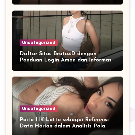
untuk Meningkatkan Kualitas
Layanan Digital
Uncategorized
Daftar Situs Broto4D dengan
Panduan Login Aman dan Informasi
Terbaru
Uncategorized
Paito HK Lotto sebagai Referensi
Data Harian dalam Analisis Pola
Angka