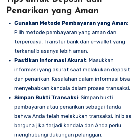
Penarikan yang Aman
Gunakan Metode Pembayaran yang Aman
:
Pilih metode pembayaran yang aman dan
terpercaya. Transfer bank dan e-wallet yang
terkenal biasanya lebih aman.
Pastikan Informasi Akurat
: Masukkan
informasi yang akurat saat melakukan deposit
dan penarikan. Kesalahan dalam informasi bisa
menyebabkan kendala dalam proses transaksi.
Simpan Bukti Transaksi
: Simpan bukti
pembayaran atau penarikan sebagai tanda
bahwa Anda telah melakukan transaksi. Ini bisa
berguna jika terjadi kendala dan Anda perlu
menghubungi dukungan pelanggan.