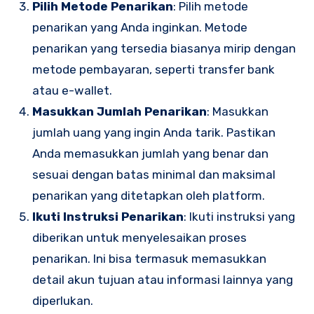
Pilih Metode Penarikan
: Pilih metode
penarikan yang Anda inginkan. Metode
penarikan yang tersedia biasanya mirip dengan
metode pembayaran, seperti transfer bank
atau e-wallet.
Masukkan Jumlah Penarikan
: Masukkan
jumlah uang yang ingin Anda tarik. Pastikan
Anda memasukkan jumlah yang benar dan
sesuai dengan batas minimal dan maksimal
penarikan yang ditetapkan oleh platform.
Ikuti Instruksi Penarikan
: Ikuti instruksi yang
diberikan untuk menyelesaikan proses
penarikan. Ini bisa termasuk memasukkan
detail akun tujuan atau informasi lainnya yang
diperlukan.