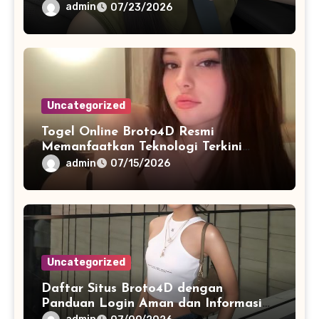
Praktis dan Efisien
admin
07/23/2026
Uncategorized
Togel Online Broto4D Resmi
Memanfaatkan Teknologi Terkini
untuk Meningkatkan Kualitas
admin
07/15/2026
Layanan Digital
Uncategorized
Daftar Situs Broto4D dengan
Panduan Login Aman dan Informasi
Terbaru