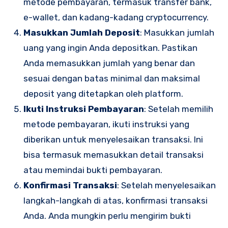
metode pembayaran, termasuk transfer bank,
e-wallet, dan kadang-kadang cryptocurrency.
Masukkan Jumlah Deposit
: Masukkan jumlah
uang yang ingin Anda depositkan. Pastikan
Anda memasukkan jumlah yang benar dan
sesuai dengan batas minimal dan maksimal
deposit yang ditetapkan oleh platform.
Ikuti Instruksi Pembayaran
: Setelah memilih
metode pembayaran, ikuti instruksi yang
diberikan untuk menyelesaikan transaksi. Ini
bisa termasuk memasukkan detail transaksi
atau memindai bukti pembayaran.
Konfirmasi Transaksi
: Setelah menyelesaikan
langkah-langkah di atas, konfirmasi transaksi
Anda. Anda mungkin perlu mengirim bukti