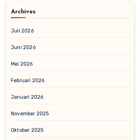
Archives
Juli 2026
Juni 2026
Mei 2026
Februari 2026
Januari 2026
November 2025
Oktober 2025