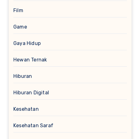
Film
Game
Gaya Hidup
Hewan Ternak
Hiburan
Hiburan Digital
Kesehatan
Kesehatan Saraf