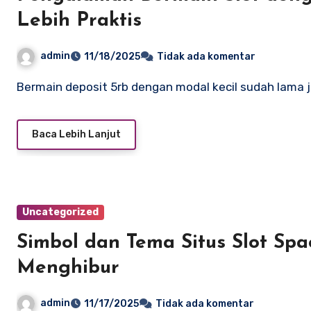
Lebih Praktis
admin
11/18/2025
Tidak ada komentar
Bermain deposit 5rb dengan modal kecil sudah lama 
Baca Lebih Lanjut
Uncategorized
Simbol dan Tema Situs Slot Sp
Menghibur
admin
11/17/2025
Tidak ada komentar