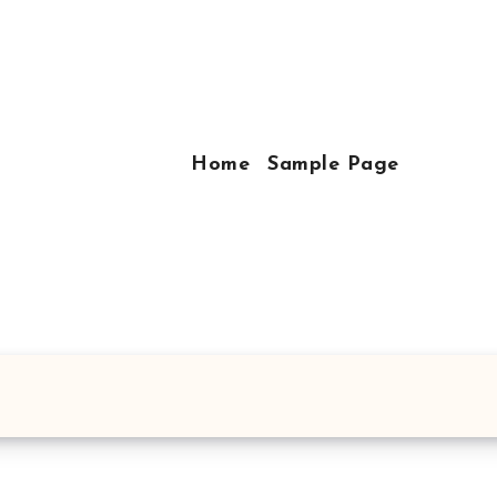
Home
Sample Page