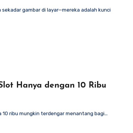
lot Hanya dengan 10 Ribu
ya 10 ribu mungkin terdengar menantang bagi…