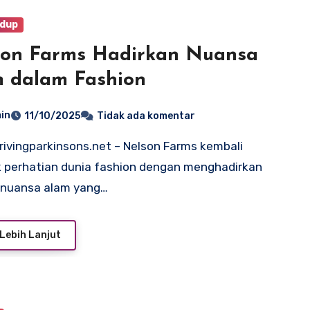
idup
son Farms Hadirkan Nuansa
 dalam Fashion
in
11/10/2025
Tidak ada komentar
 perhatian dunia fashion dengan menghadirkan
 nuansa alam yang…
Lebih Lanjut