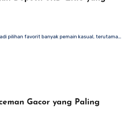
jadi pilihan favorit banyak pemain kasual, terutama…
aceman Gacor yang Paling