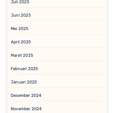
Juli 2025
Juni 2025
Mei 2025
April 2025
Maret 2025
Februari 2025
Januari 2025
Desember 2024
November 2024