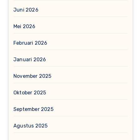
Juni 2026
Mei 2026
Februari 2026
Januari 2026
November 2025
Oktober 2025
September 2025
Agustus 2025