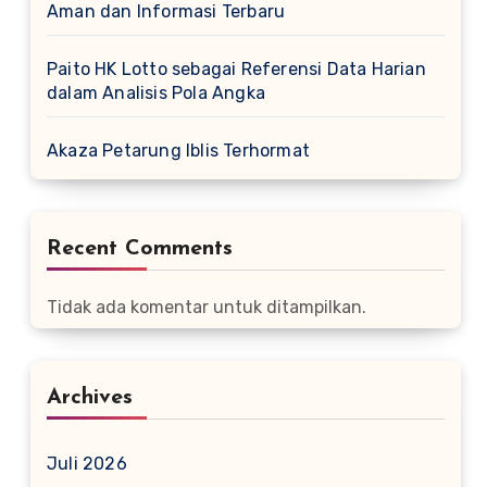
Aman dan Informasi Terbaru
Paito HK Lotto sebagai Referensi Data Harian
dalam Analisis Pola Angka
Akaza Petarung Iblis Terhormat
Recent Comments
Tidak ada komentar untuk ditampilkan.
Archives
Juli 2026