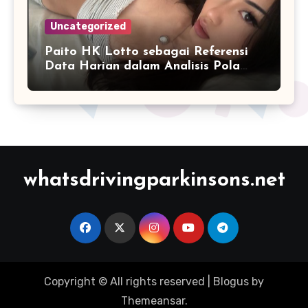
Uncategorized
Paito HK Lotto sebagai Referensi
Data Harian dalam Analisis Pola
Angka
whatsdrivingparkinsons.net
Copyright © All rights reserved
|
Blogus
by
Themeansar
.