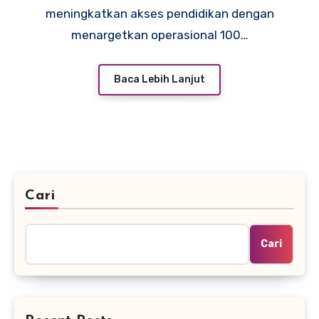
meningkatkan akses pendidikan dengan
menargetkan operasional 100…
Baca Lebih Lanjut
Cari
Cari