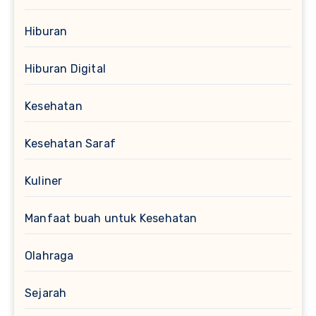
Hiburan
Hiburan Digital
Kesehatan
Kesehatan Saraf
Kuliner
Manfaat buah untuk Kesehatan
Olahraga
Sejarah