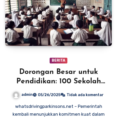
BERITA
Dorongan Besar untuk
Pendidikan: 100 Sekolah
Rakyat Siap Beroperasi
admin
05/26/2025
Tidak ada komentar
Tahun Ini
whatsdrivingparkinsons.net – Pemerintah
kembali menunjukkan komitmen kuat dalam