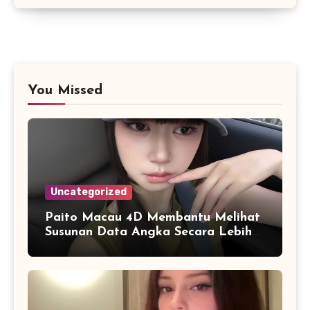
You Missed
Uncategorized
Paito Macau 4D Membantu Melihat
Susunan Data Angka Secara Lebih
Praktis dan Efisien