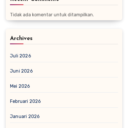
Tidak ada komentar untuk ditampilkan.
Archives
Juli 2026
Juni 2026
Mei 2026
Februari 2026
Januari 2026