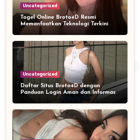
Uncategorized
Togel Online Broto4D Resmi
Memanfaatkan Teknologi Terkini
untuk Meningkatkan Kualitas
Layanan Digital
Uncategorized
Daftar Situs Broto4D dengan
Panduan Login Aman dan Informasi
Terbaru