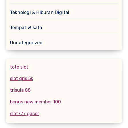
Teknologi & Hiburan Digital
Tempat Wisata
Uncategorized
toto slot
slot qris 5k
trisula 88
bonus new member 100
slot777 gacor