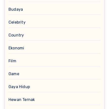
Budaya
Celebrity
Country
Ekonomi
Film
Game
Gaya Hidup
Hewan Ternak