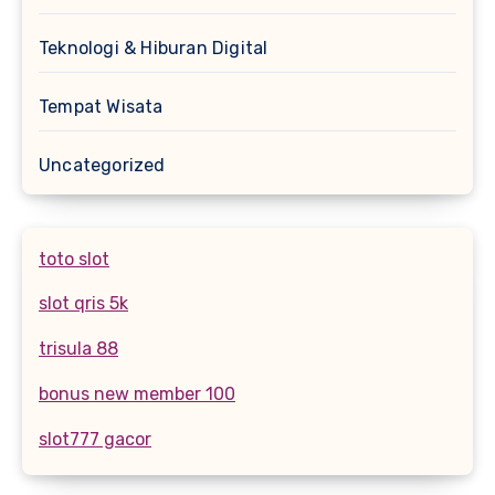
Teknologi & Hiburan Digital
Tempat Wisata
Uncategorized
toto slot
slot qris 5k
trisula 88
bonus new member 100
slot777 gacor