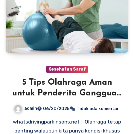
Kesehatan Saraf
5 Tips Olahraga Aman
untuk Penderita Gangguan
Saraf
admin
06/20/2025
Tidak ada komentar
whatsdrivingparkinsons.net – Olahraga tetap
penting walaupun kita punya kondisi khusus