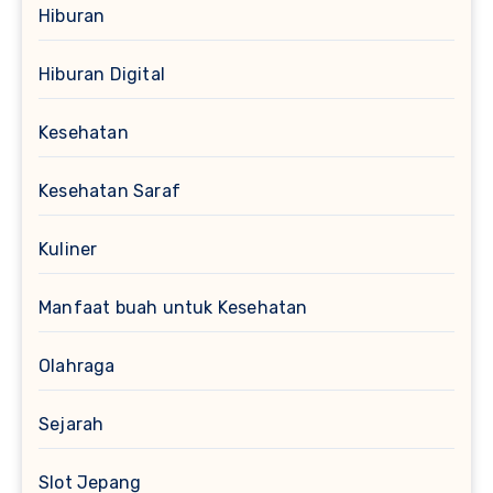
Hiburan
Hiburan Digital
Kesehatan
Kesehatan Saraf
Kuliner
Manfaat buah untuk Kesehatan
Olahraga
Sejarah
Slot Jepang