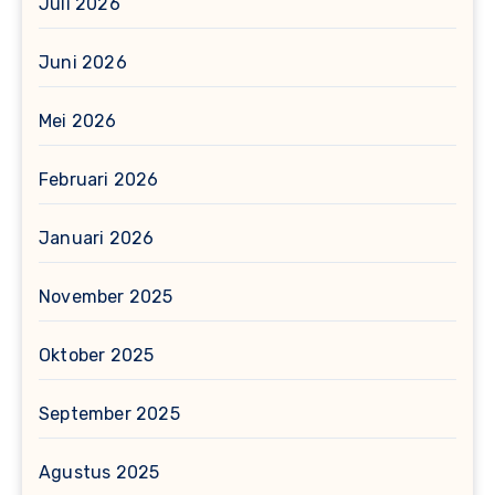
Juli 2026
Juni 2026
Mei 2026
Februari 2026
Januari 2026
November 2025
Oktober 2025
September 2025
Agustus 2025