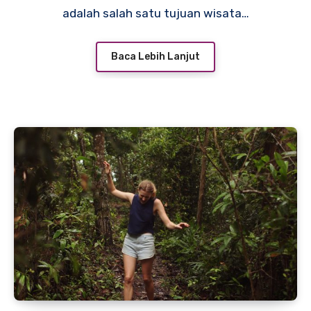
adalah salah satu tujuan wisata…
Baca Lebih Lanjut