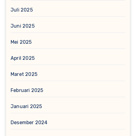
Juli 2025
Juni 2025
Mei 2025
April 2025
Maret 2025
Februari 2025
Januari 2025
Desember 2024