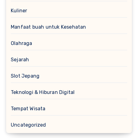
Kuliner
Manfaat buah untuk Kesehatan
Olahraga
Sejarah
Slot Jepang
Teknologi & Hiburan Digital
Tempat Wisata
Uncategorized