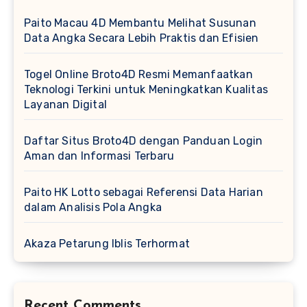
Paito Macau 4D Membantu Melihat Susunan
Data Angka Secara Lebih Praktis dan Efisien
Togel Online Broto4D Resmi Memanfaatkan
Teknologi Terkini untuk Meningkatkan Kualitas
Layanan Digital
Daftar Situs Broto4D dengan Panduan Login
Aman dan Informasi Terbaru
Paito HK Lotto sebagai Referensi Data Harian
dalam Analisis Pola Angka
Akaza Petarung Iblis Terhormat
Recent Comments