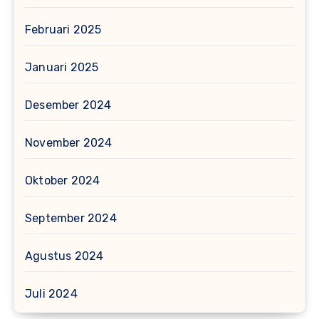
Februari 2025
Januari 2025
Desember 2024
November 2024
Oktober 2024
September 2024
Agustus 2024
Juli 2024