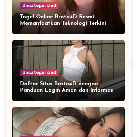
Uncategorized
Togel Online Broto4D Resmi
Memanfaatkan Teknologi Terkini
untuk Meningkatkan Kualitas
Layanan Digital
Uncategorized
Daftar Situs Broto4D dengan
Panduan Login Aman dan Informasi
Terbaru