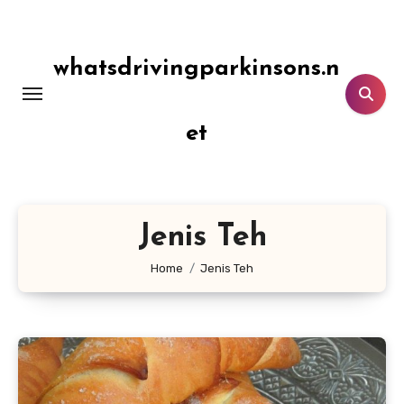
Lewati
ke
konten
whatsdrivingparkinsons.n
et
Jenis Teh
Home
Jenis Teh