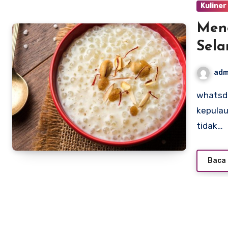
Kuliner
Men
Sel
adm
whatsdrivingparkinsons.net – Maladewa, sebuah negara
kepulau
tidak…
Baca 