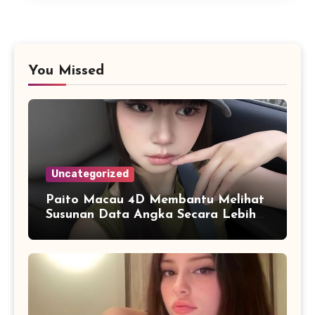
You Missed
Uncategorized
Paito Macau 4D Membantu Melihat
Susunan Data Angka Secara Lebih
Praktis dan Efisien