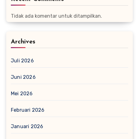
Tidak ada komentar untuk ditampilkan.
Archives
Juli 2026
Juni 2026
Mei 2026
Februari 2026
Januari 2026