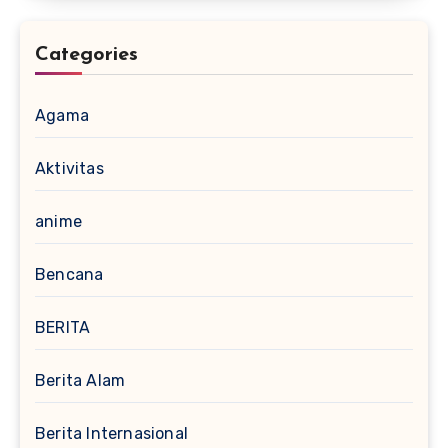
Categories
Agama
Aktivitas
anime
Bencana
BERITA
Berita Alam
Berita Internasional