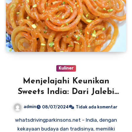
Kuliner
Menjelajahi Keunikan
Sweets India: Dari Jalebi
hingga Barfi
admin
08/07/2024
Tidak ada komentar
whatsdrivingparkinsons.net – India, dengan
kekayaan budaya dan tradisinya, memiliki