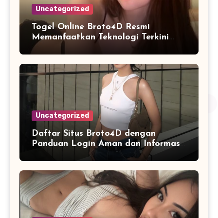
Uncategorized
Togel Online Broto4D Resmi
Memanfaatkan Teknologi Terkini
untuk Meningkatkan Kualitas
Layanan Digital
Uncategorized
Daftar Situs Broto4D dengan
Panduan Login Aman dan Informasi
Terbaru