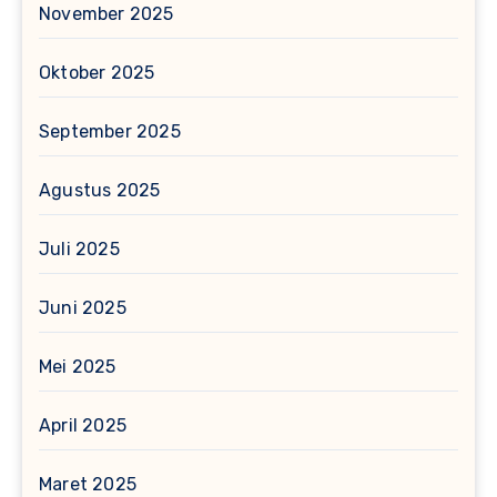
November 2025
Oktober 2025
September 2025
Agustus 2025
Juli 2025
Juni 2025
Mei 2025
April 2025
Maret 2025