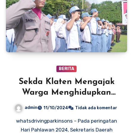
BERITA
Sekda Klaten Mengajak
Warga Menghidupkan
Semangat Kepahlawanan
admin
11/10/2024
Tidak ada komentar
pada Hari Pahlawan 2024
whatsdrivingparkinsons – Pada peringatan
Hari Pahlawan 2024, Sekretaris Daerah