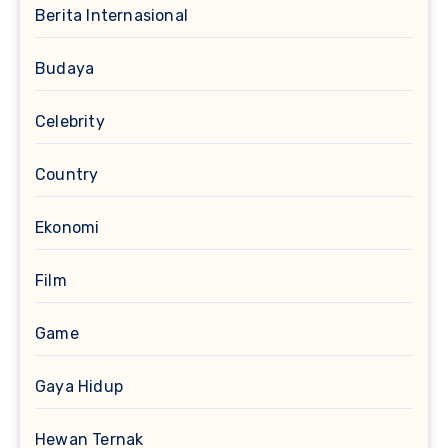
Berita Internasional
Budaya
Celebrity
Country
Ekonomi
Film
Game
Gaya Hidup
Hewan Ternak