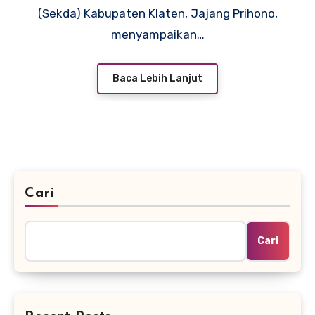
(Sekda) Kabupaten Klaten, Jajang Prihono,
menyampaikan…
Baca Lebih Lanjut
Cari
Cari