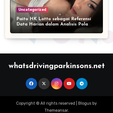
Uncategorized
Paito HK Lotto sebagai Referensi
Data Harian dalam Analisis Pola
Angka
whatsdrivingparkinsons.net
Copyright © All rights reserved
|
Blogus
by
Themeansar
.