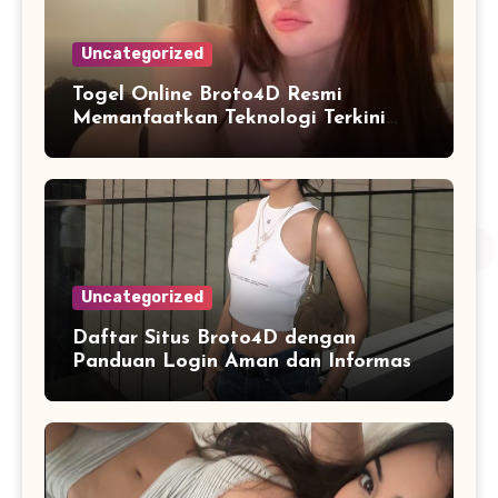
Uncategorized
Togel Online Broto4D Resmi
Memanfaatkan Teknologi Terkini
untuk Meningkatkan Kualitas
Layanan Digital
Uncategorized
Daftar Situs Broto4D dengan
Panduan Login Aman dan Informasi
Terbaru