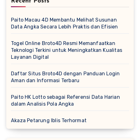
Recent Posts
Paito Macau 4D Membantu Melihat Susunan
Data Angka Secara Lebih Praktis dan Efisien
Togel Online Broto4D Resmi Memanfaatkan
Teknologi Terkini untuk Meningkatkan Kualitas
Layanan Digital
Daftar Situs Broto4D dengan Panduan Login
Aman dan Informasi Terbaru
Paito HK Lotto sebagai Referensi Data Harian
dalam Analisis Pola Angka
Akaza Petarung Iblis Terhormat