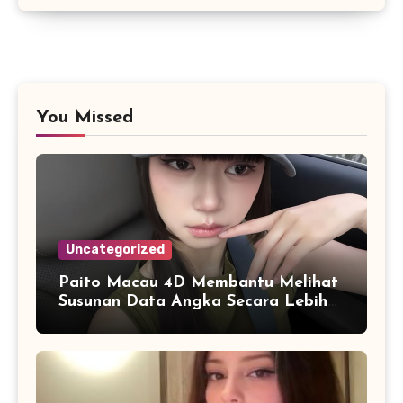
You Missed
Uncategorized
Paito Macau 4D Membantu Melihat
Susunan Data Angka Secara Lebih
Praktis dan Efisien