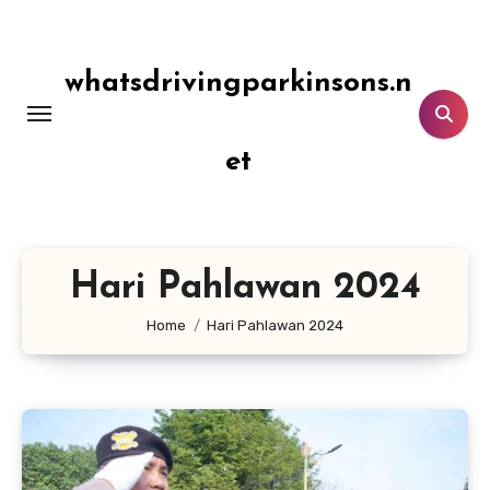
Lewati
ke
konten
whatsdrivingparkinsons.n
et
Hari Pahlawan 2024
Home
Hari Pahlawan 2024