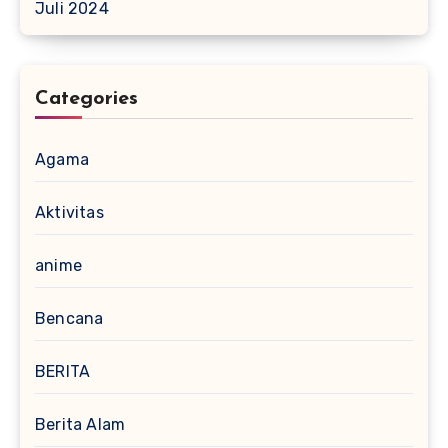
Juli 2024
Categories
Agama
Aktivitas
anime
Bencana
BERITA
Berita Alam