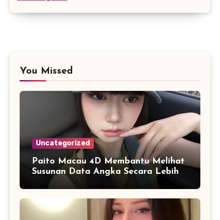
You Missed
Uncategorized
Paito Macau 4D Membantu Melihat
Susunan Data Angka Secara Lebih
Praktis dan Efisien