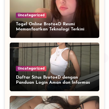
Uncategorized
Togel Online Broto4D Resmi
Memanfaatkan Teknologi Terkini
untuk Meningkatkan Kualitas
Layanan Digital
Uncategorized
Daftar Situs Broto4D dengan
Panduan Login Aman dan Informasi
Terbaru