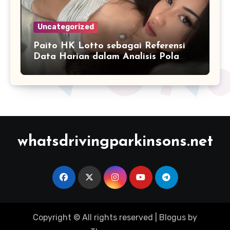
Uncategorized
Paito HK Lotto sebagai Referensi
Data Harian dalam Analisis Pola
Angka
whatsdrivingparkinsons.net
Copyright © All rights reserved
|
Blogus
by