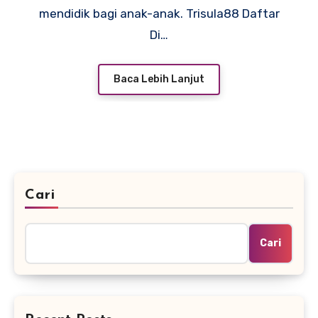
mendidik bagi anak-anak. Trisula88 Daftar
Di…
Baca Lebih Lanjut
Cari
Cari