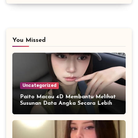
You Missed
Uncategorized
Paito Macau 4D Membantu Melihat
Susunan Data Angka Secara Lebih
Praktis dan Efisien