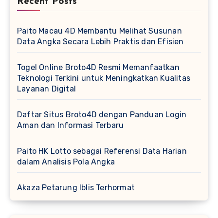
Recent Posts
Paito Macau 4D Membantu Melihat Susunan
Data Angka Secara Lebih Praktis dan Efisien
Togel Online Broto4D Resmi Memanfaatkan
Teknologi Terkini untuk Meningkatkan Kualitas
Layanan Digital
Daftar Situs Broto4D dengan Panduan Login
Aman dan Informasi Terbaru
Paito HK Lotto sebagai Referensi Data Harian
dalam Analisis Pola Angka
Akaza Petarung Iblis Terhormat