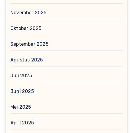
November 2025
Oktober 2025
September 2025
Agustus 2025
Juli 2025
Juni 2025
Mei 2025
April 2025