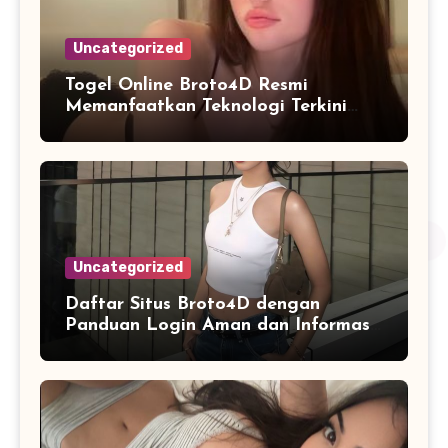
Uncategorized
Togel Online Broto4D Resmi
Memanfaatkan Teknologi Terkini
untuk Meningkatkan Kualitas
Layanan Digital
Uncategorized
Daftar Situs Broto4D dengan
Panduan Login Aman dan Informasi
Terbaru